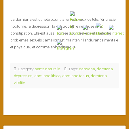
La damiana est utilisée pour traiter les maux de tête, l’énurésie
nocturne, la dépression, la gastropathie nerveuse et la
constipation. Elle est aussi utilisée pour prévenir et traiter les
problèmes sexuels ; améliorer et maintenir l’endurance mentale
et physique ; et comme aphrodisiaque.
Category:
sante naturelle
Tags:
damiana
,
damiana
depression
,
damiana libido
,
damiana tonus
,
damiana
vitalite