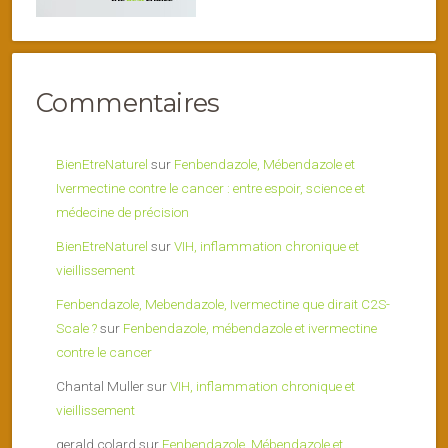
Commentaires
BienEtreNaturel
sur
Fenbendazole, Mébendazole et
Ivermectine contre le cancer : entre espoir, science et
médecine de précision
BienEtreNaturel
sur
VIH, inflammation chronique et
vieillissement
Fenbendazole, Mebendazole, Ivermectine que dirait C2S-
Scale ?
sur
Fenbendazole, mébendazole et ivermectine
contre le cancer
Chantal Muller
sur
VIH, inflammation chronique et
vieillissement
gerald colard
sur
Fenbendazole, Mébendazole et