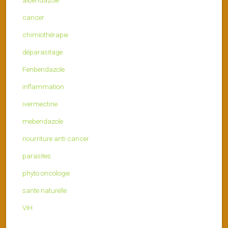
albendazole
cancer
chimiothérapie
déparasitage
Fenbendazole
inflammation
ivermectine
mebendazole
nourriture anti cancer
parasites
phyto oncologie
sante naturelle
VIH