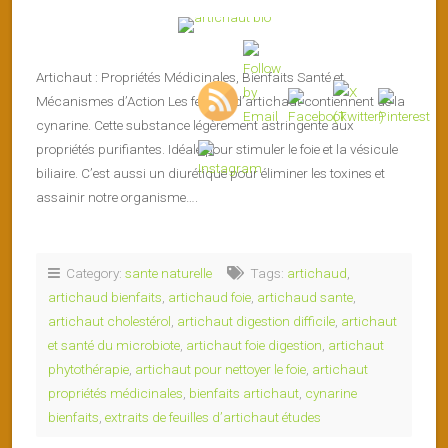
Artichaut : Propriétés Médicinales, Bienfaits Santé et
Mécanismes d’Action Les feuilles d’artichaut contiennent de la
cynarine. Cette substance légèrement astringente aux
propriétés purifiantes. Idéale pour stimuler le foie et la vésicule
biliaire. C’est aussi un diurétique pour éliminer les toxines et
assainir notre organisme….
Category:
sante naturelle
Tags:
artichaud
,
artichaud bienfaits
,
artichaud foie
,
artichaud sante
,
artichaut cholestérol
,
artichaut digestion difficile
,
artichaut
et santé du microbiote
,
artichaut foie digestion
,
artichaut
phytothérapie
,
artichaut pour nettoyer le foie
,
artichaut
propriétés médicinales
,
bienfaits artichaut
,
cynarine
bienfaits
,
extraits de feuilles d’artichaut études