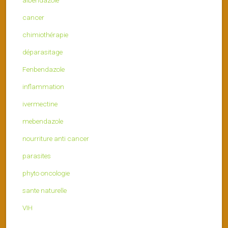
albendazole
cancer
chimiothérapie
déparasitage
Fenbendazole
inflammation
ivermectine
mebendazole
nourriture anti cancer
parasites
phyto oncologie
sante naturelle
VIH