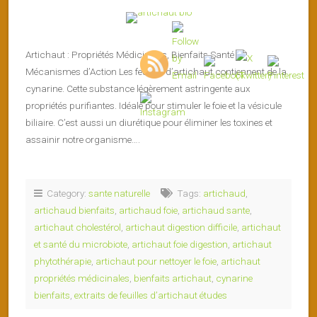
Artichaut : Propriétés Médicinales, Bienfaits Santé et
Mécanismes d’Action Les feuilles d’artichaut contiennent de la
cynarine. Cette substance légèrement astringente aux
propriétés purifiantes. Idéale pour stimuler le foie et la vésicule
biliaire. C’est aussi un diurétique pour éliminer les toxines et
assainir notre organisme….
Category:
sante naturelle
Tags:
artichaud
,
artichaud bienfaits
,
artichaud foie
,
artichaud sante
,
artichaut cholestérol
,
artichaut digestion difficile
,
artichaut
et santé du microbiote
,
artichaut foie digestion
,
artichaut
phytothérapie
,
artichaut pour nettoyer le foie
,
artichaut
propriétés médicinales
,
bienfaits artichaut
,
cynarine
bienfaits
,
extraits de feuilles d’artichaut études