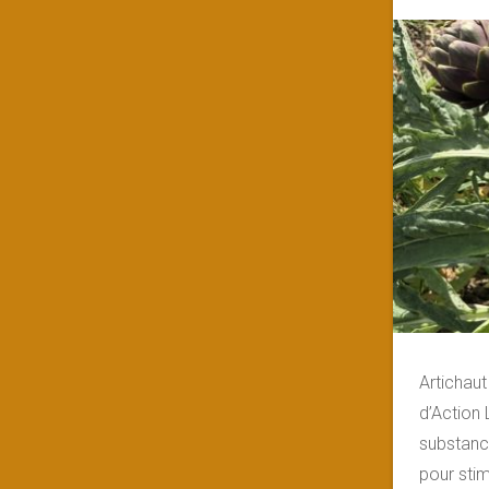
Artichaut
d’Action 
substance
pour stimu