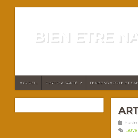
BIEN ETRE N
ENERGIE VITALITÉ SANTÉ N
ACCUEIL
PHYTO & SANTÉ
FENBENDAZOLE ET SAN
ART
Posted 
Leave