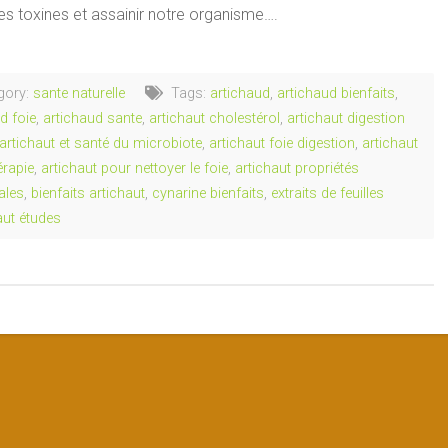
les toxines et assainir notre organisme….
gory:
sante naturelle
Tags:
artichaud
,
artichaud bienfaits
,
d foie
,
artichaud sante
,
artichaut cholestérol
,
artichaut digestion
artichaut et santé du microbiote
,
artichaut foie digestion
,
artichaut
érapie
,
artichaut pour nettoyer le foie
,
artichaut propriétés
ales
,
bienfaits artichaut
,
cynarine bienfaits
,
extraits de feuilles
aut études