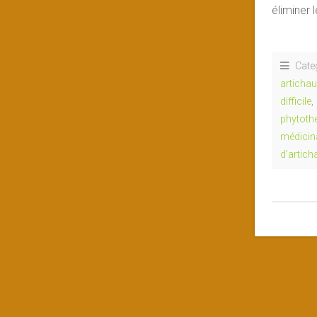
éliminer 
Cate
artichau
difficile
,
phytoth
médicin
d’artich