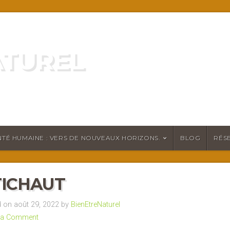
ATUREL
ATURELLEMENT
TÉ HUMAINE : VERS DE NOUVEAUX HORIZONS.
BLOG
RÉS
ICHAUT
on août 29, 2022 by
BienEtreNaturel
 a Comment