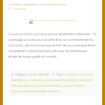
Posted on septembre 6, 2022 by
BienEtreNaturel
1 Comment
La curcumine du curcuma source de bienfaits millénaires . 10
avantages prouvés pour la santé de la curcumine extraite du
curcuma. L’épice connue sous le nom de curcuma peut être le
complément nutritionnel le plus efficace. De nombreuses
études de haute qualité ont montré…
Category:
sante naturelle
Tags:
curcuma
,
curcuma
bienfaits
,
curcuma bio
,
curcuma-anti-oxydant
,
curcuma-
anticancereux
,
curcumine bienfaits
,
curcumine bio
,
curcumine biodisponible
,
leucémie