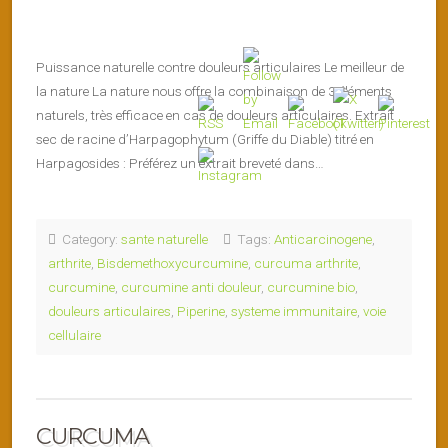
Puissance naturelle contre douleurs articulaires Le meilleur de
la nature La nature nous offre la combinaison de 3 éléments
naturels, très efficace en cas de douleurs articulaires. Extrait
sec de racine d’Harpagophytum (Griffe du Diable) titré en
Harpagosides : Préférez un extrait breveté dans…
Category:
sante naturelle
Tags:
Anticarcinogene
,
arthrite
,
Bisdemethoxycurcumine
,
curcuma arthrite
,
curcumine
,
curcumine anti douleur
,
curcumine bio
,
douleurs articulaires
,
Piperine
,
systeme immunitaire
,
voie
cellulaire
CURCUMA