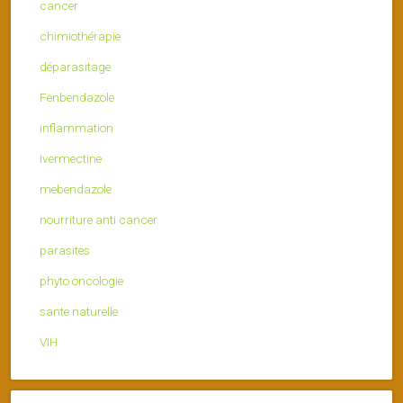
cancer
chimiothérapie
déparasitage
Fenbendazole
inflammation
ivermectine
mebendazole
nourriture anti cancer
parasites
phyto oncologie
sante naturelle
VIH