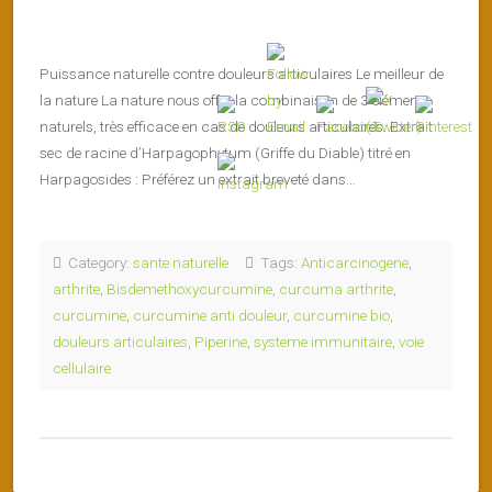
Puissance naturelle contre douleurs articulaires Le meilleur de
la nature La nature nous offre la combinaison de 3 éléments
naturels, très efficace en cas de douleurs articulaires. Extrait
sec de racine d’Harpagophytum (Griffe du Diable) titré en
Harpagosides : Préférez un extrait breveté dans…
Category:
sante naturelle
Tags:
Anticarcinogene
,
arthrite
,
Bisdemethoxycurcumine
,
curcuma arthrite
,
curcumine
,
curcumine anti douleur
,
curcumine bio
,
douleurs articulaires
,
Piperine
,
systeme immunitaire
,
voie
cellulaire