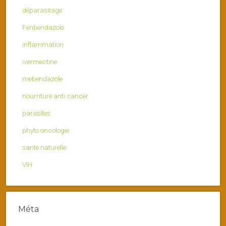
déparasitage
Fenbendazole
inflammation
ivermectine
mebendazole
nourriture anti cancer
parasites
phyto oncologie
sante naturelle
VIH
Méta