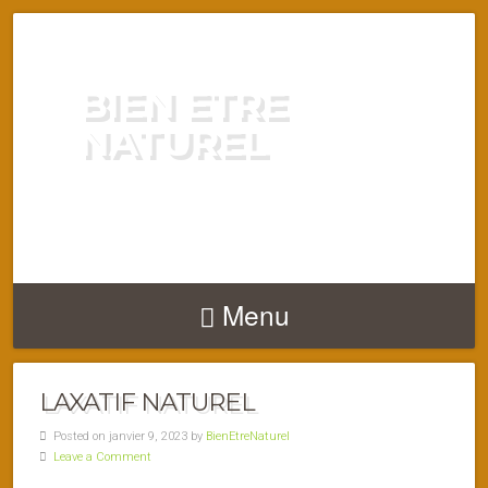
BIEN ETRE
NATUREL
ENERGIE VITALITÉ SANTÉ
NATURELLEMENT
Menu
LAXATIF NATUREL
Posted on janvier 9, 2023 by
BienEtreNaturel
Leave a Comment