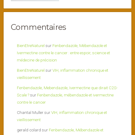
Commentaires
BienEtreNaturel
sur
Fenbendazole, Mébendazole et
Ivermectine contre le cancer : entre espoir, science et
médecine de précision
BienEtreNaturel
sur
VIH, inflammation chronique et
vieillissement
Fenbendazole, Mebendazole, Ivermectine que dirait C2S-
Scale ?
sur
Fenbendazole, mébendazole et ivermectine
contre le cancer
Chantal Muller
sur
VIH, inflammation chronique et
vieillissement
gerald colard
sur
Fenbendazole, Mébendazole et