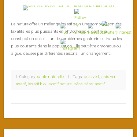
La nature offre un mélange laxatif sain Une combinaison des
laxatifs les plus puissants en phytothérapie, contre la
constipation qui est l’un des problèmes gastro-intestinaux les
plus courants dans la population. Elle peut être chronique ou
aiguë, causée par différentes raisons : un changement…
Category:
sante naturelle
Tags:
anis vert
,
anis vert
laxatif
,
laxatif bio
,
laxatif naturel
,
séné
,
séné laxatif