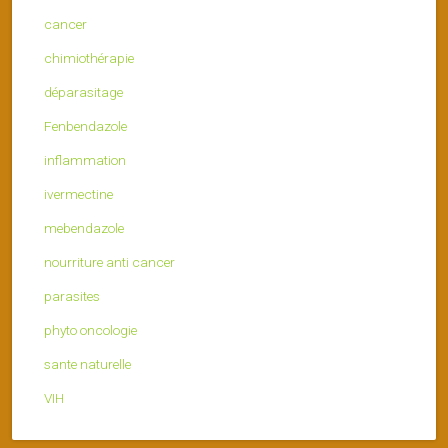
cancer
chimiothérapie
déparasitage
Fenbendazole
inflammation
ivermectine
mebendazole
nourriture anti cancer
parasites
phyto oncologie
sante naturelle
VIH