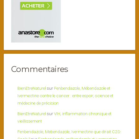
Commentaires
BienEtreNaturel
sur
Fenbendazole, Mébendazole et
Ivermectine contre le cancer : entre espoir, science et
médecine de précision
BienEtreNaturel
sur
VIH, inflammation chronique et
vieillissement
Fenbendazole, Mebendazole, Ivermectine que dirait C2S-
Scale ?
sur
Fenbendazole, mébendazole et ivermectine