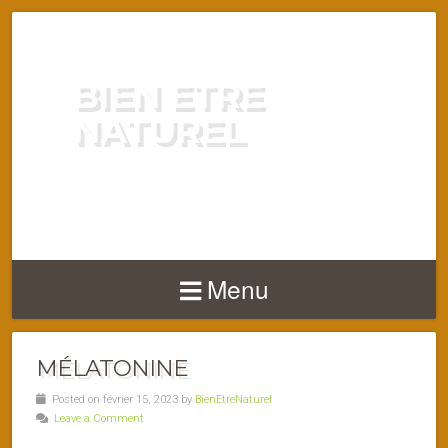
BIEN ETRE
NATUREL
ENERGIE VITALITÉ SANTÉ
NATURELLEMENT
Menu
MÉLATONINE
Posted on février 15, 2023 by
BienEtreNaturel
Leave a Comment