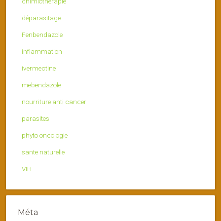
chimiothérapie
déparasitage
Fenbendazole
inflammation
ivermectine
mebendazole
nourriture anti cancer
parasites
phyto oncologie
sante naturelle
VIH
Méta