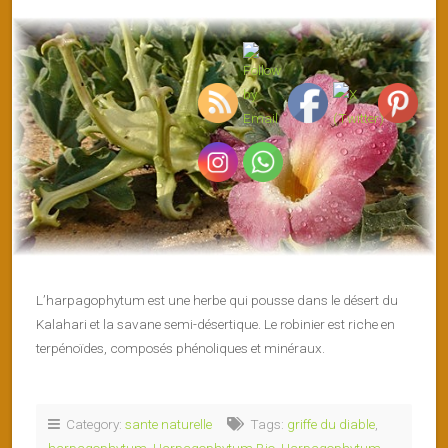
L’harpagophytum est une herbe qui pousse dans le désert du
Kalahari et la savane semi-désertique. Le robinier est riche en
terpénoïdes, composés phénoliques et minéraux.
Category:
sante naturelle
Tags:
griffe du diable
,
harpagophytum
,
Harpagophytum Bio
,
Harpagophytum