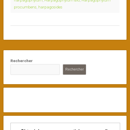
procumbens
,
harpagosides
Rechercher
Rechercher