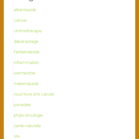
albendazole
cancer
chimiothérapie
déparasitage
Fenbendazole
inflammation
ivermectine
mebendazole
nourriture anti cancer
parasites
phyto oncologie
sante naturelle
VIH