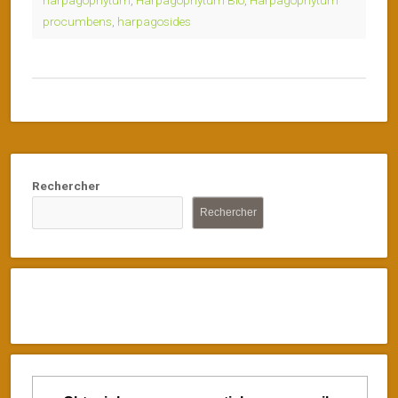
procumbens
,
harpagosides
Rechercher
Rechercher