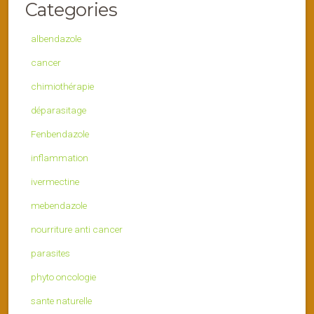
Categories
albendazole
cancer
chimiothérapie
déparasitage
Fenbendazole
inflammation
ivermectine
mebendazole
nourriture anti cancer
parasites
phyto oncologie
sante naturelle