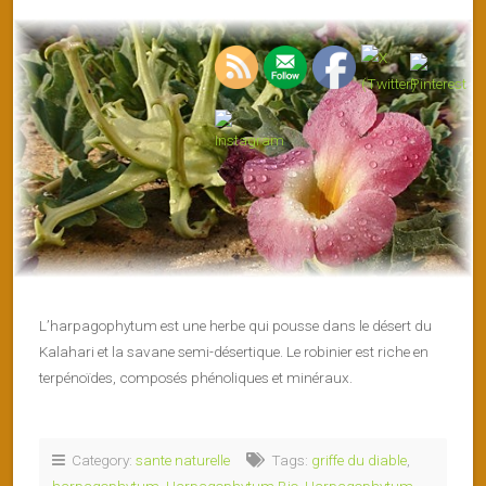
L’harpagophytum est une herbe qui pousse dans le désert du
Kalahari et la savane semi-désertique. Le robinier est riche en
terpénoïdes, composés phénoliques et minéraux.
Category:
sante naturelle
Tags:
griffe du diable
,
harpagophytum
,
Harpagophytum Bio
,
Harpagophytum