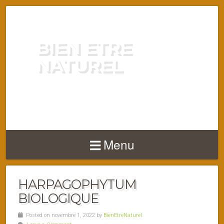
BIEN ETRE
NATUREL
ENERGIE VITALITÉ SANTÉ
NATURELLEMENT
Menu
HARPAGOPHYTUM
BIOLOGIQUE
Posted on novembre 1, 2022 by
BienEtreNaturel