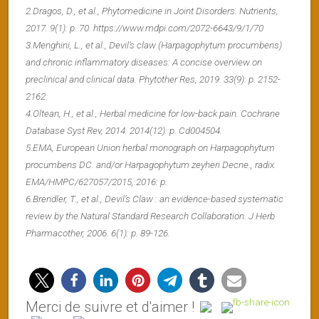
2.Dragos, D., et al., Phytomedicine in Joint Disorders. Nutrients,
2017. 9(1): p. 70. https://www.mdpi.com/2072-6643/9/1/70
3.Menghini, L., et al., Devil’s claw (Harpagophytum procumbens)
and chronic inflammatory diseases: A concise overview on
preclinical and clinical data. Phytother Res, 2019. 33(9): p. 2152-
2162.
4.Oltean, H., et al., Herbal medicine for low-back pain. Cochrane
Database Syst Rev, 2014. 2014(12): p. Cd004504.
5.EMA, European Union herbal monograph on Harpagophytum
procumbens DC. and/or Harpagophytum zeyheri Decne., radix.
EMA/HMPC/627057/2015, 2016: p.
6.Brendler, T., et al., Devil’s Claw : an evidence-based systematic
review by the Natural Standard Research Collaboration. J Herb
Pharmacother, 2006. 6(1): p. 89-126.
Merci de suivre et d'aimer !