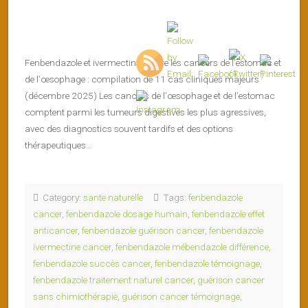
Fenbendazole et ivermectine contre les cancers de l’estomac et
de l’œsophage : compilation de 11 cas cliniques majeurs
(décembre 2025) Les cancers de l’œsophage et de l’estomac
comptent parmi les tumeurs digestives les plus agressives,
avec des diagnostics souvent tardifs et des options
thérapeutiques…
Category:
sante naturelle
Tags:
fenbendazole
cancer
,
fenbendazole dosage humain
,
fenbendazole effet
anticancer
,
fenbendazole guérison cancer
,
fenbendazole
ivermectine cancer
,
fenbendazole mébendazole différence
,
fenbendazole succès cancer
,
fenbendazole témoignage
,
fenbendazole traitement naturel cancer
,
guérison cancer
sans chimiothérapie
,
guérison cancer témoignage
,