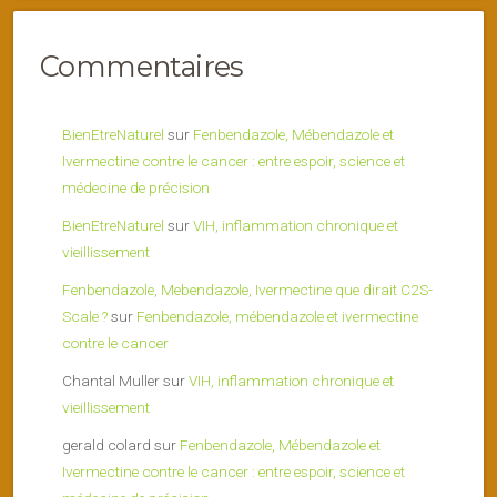
Commentaires
BienEtreNaturel
sur
Fenbendazole, Mébendazole et
Ivermectine contre le cancer : entre espoir, science et
médecine de précision
BienEtreNaturel
sur
VIH, inflammation chronique et
vieillissement
Fenbendazole, Mebendazole, Ivermectine que dirait C2S-
Scale ?
sur
Fenbendazole, mébendazole et ivermectine
contre le cancer
Chantal Muller
sur
VIH, inflammation chronique et
vieillissement
gerald colard
sur
Fenbendazole, Mébendazole et
Ivermectine contre le cancer : entre espoir, science et