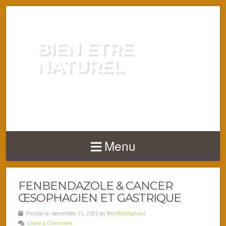
BIEN ETRE
NATUREL
ENERGIE VITALITÉ SANTÉ
NATURELLEMENT
Menu
FENBENDAZOLE & CANCER
ŒSOPHAGIEN ET GASTRIQUE
Posted on décembre 11, 2025 by
BienEtreNaturel
Leave a Comment