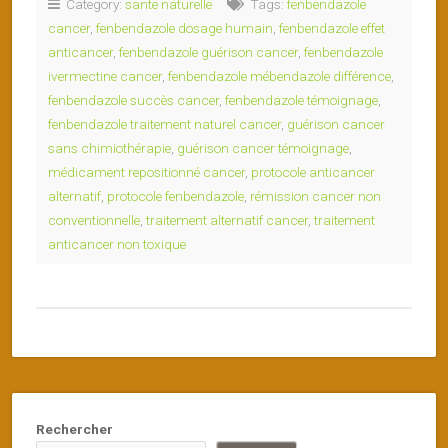
Category:
sante naturelle
Tags:
fenbendazole
cancer
,
fenbendazole dosage humain
,
fenbendazole effet
anticancer
,
fenbendazole guérison cancer
,
fenbendazole
ivermectine cancer
,
fenbendazole mébendazole différence
,
fenbendazole succès cancer
,
fenbendazole témoignage
,
fenbendazole traitement naturel cancer
,
guérison cancer
sans chimiothérapie
,
guérison cancer témoignage
,
médicament repositionné cancer
,
protocole anticancer
alternatif
,
protocole fenbendazole
,
rémission cancer non
conventionnelle
,
traitement alternatif cancer
,
traitement
anticancer non toxique
Rechercher