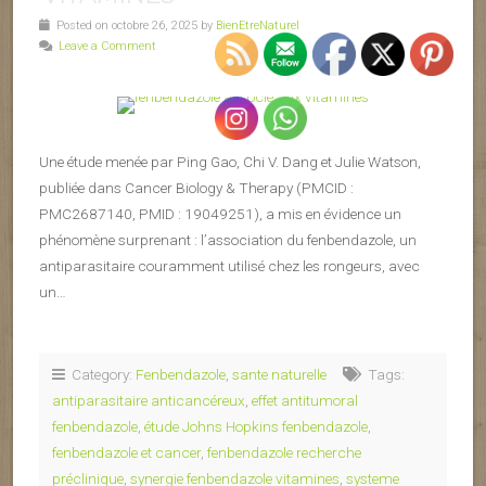
Posted on octobre 26, 2025 by
BienEtreNaturel
Leave a Comment
Une étude menée par Ping Gao, Chi V. Dang et Julie Watson,
publiée dans Cancer Biology & Therapy (PMCID :
PMC2687140, PMID : 19049251), a mis en évidence un
phénomène surprenant : l’association du fenbendazole, un
antiparasitaire couramment utilisé chez les rongeurs, avec
un…
Category:
Fenbendazole
,
sante naturelle
Tags:
antiparasitaire anticancéreux
,
effet antitumoral
fenbendazole
,
étude Johns Hopkins fenbendazole
,
fenbendazole et cancer
,
fenbendazole recherche
préclinique
,
synergie fenbendazole vitamines
,
systeme