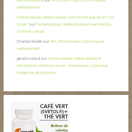
BienEtreNaturel
sur
VIH, inflammation chronique et
vieillissement
Fenbendazole, Mebendazole, Ivermectine que dirait C2S-
Scale ?
sur
Fenbendazole, mébendazole et ivermectine
contre le cancer
Chantal Muller
sur
VIH, inflammation chronique et
vieillissement
gerald colard
sur
Fenbendazole, Mébendazole et
Ivermectine contre le cancer : entre espoir, science et
médecine de précision