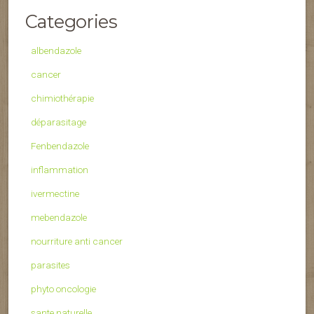
Categories
albendazole
cancer
chimiothérapie
déparasitage
Fenbendazole
inflammation
ivermectine
mebendazole
nourriture anti cancer
parasites
phyto oncologie
sante naturelle