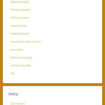
déparasitage
Fenbendazole
inflammation
ivermectine
mebendazole
nourriture anti cancer
parasites
phyto oncologie
sante naturelle
VIH
Méta
Connexion