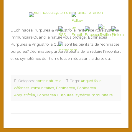
L’Echinacea Purpurea & Angustifolia, renfort de votre système
immunitaire Quand la nature vous protège : Echinacea
Purpurea & Angustifolia Quels sont les bienfaits de l’échinacée
purpurea? L’échinacée purpurea peut aider à réduire l’inconfort
et les symptômes du rhume tout en réduisant la durée du…
Category:
sante naturelle
Tags:
Angustifolia
,
défenses immunitaires
,
Echinacea
,
Echinacea
Angustifolia
,
Echinacea Purpurea
,
système immunitaire