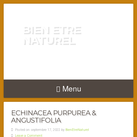
BIEN ETRE
NATUREL
ENERGIE VITALITÉ SANTÉ
NATURELLEMENT
Menu
ECHINACEA PURPUREA &
ANGUSTIFOLIA
Posted on septembre 17, 2022 by
BienEtreNaturel
Leave a Comment