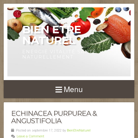
BIEN ETRE
NATUREL
ENERGIE VITALITÉ SANTÉ
NATURELLEMENT
Menu
ECHINACEA PURPUREA &
ANGUSTIFOLIA
Posted on septembre 17, 2022 by
BienEtreNaturel
Leave a Comment