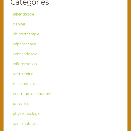
Categories
albendazole
cancer
chimiothérapie
déparasitage
Fenbendazole
inflammation
ivermectine
mebendazole
nourriture anti cancer
parasites
phyto oncologie
sante naturelle