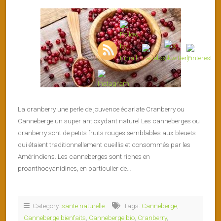
La cranberry une perle de jouvence écarlate Cranberry ou
Canneberge un super antioxydant naturel Les canneberges ou
cranberry sont de petits fruits rouges semblables aux bleuets
qui étaient traditionnellement cueillis et consommés par les
Amérindiens. Les canneberges sont riches en
proanthocyanidines, en particulier de…
Category:
sante naturelle
Tags:
Canneberge
,
Canneberge bienfaits
,
Canneberge bio
,
Cranberry
,