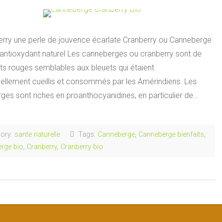
erry une perle de jouvence écarlate Cranberry ou Canneberge
 antioxydant naturel Les canneberges ou cranberry sont de
uits rouges semblables aux bleuets qui étaient
nellement cueillis et consommés par les Amérindiens. Les
ges sont riches en proanthocyanidines, en particulier de…
ory:
sante naturelle
Tags:
Canneberge
,
Canneberge bienfaits
,
rge bio
,
Cranberry
,
Cranberry bio