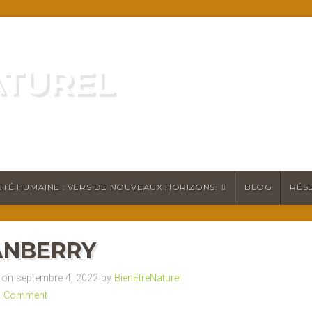
ATUREL
ATURELLEMENT
TÉ HUMAINE : VERS DE NOUVEAUX HORIZONS.
BLOG
RÉS
ANBERRY
on septembre 4, 2022 by
BienEtreNaturel
a Comment