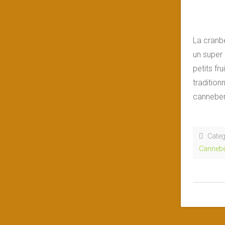
La cranb
un super
petits fr
tradition
canneber
Categ
Cannebe