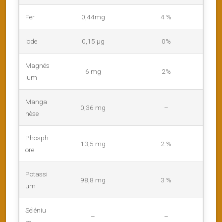
Fer
0,44mg
4 %
Iode
0,15 µg
0%
Magnés
6 mg
2%
ium
Manga
0,36 mg
–
nèse
Phosph
13,5 mg
2 %
ore
Potassi
98,8 mg
3 %
um
Séléniu
–
–
m