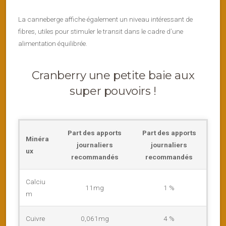
La canneberge affiche également un niveau intéressant de
fibres, utiles pour stimuler le transit dans le cadre d’une
alimentation équilibrée.
Cranberry une petite baie aux
super pouvoirs !
Part des apports
Part des apports
Minéra
journaliers
journaliers
ux
recommandés
recommandés
Calciu
11mg
1 %
m
Cuivre
0,061mg
4 %