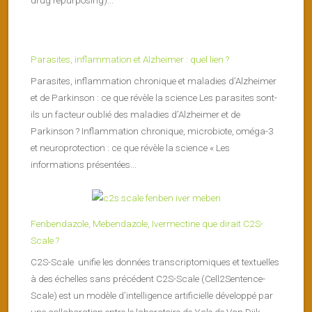
Parasites, inflammation et Alzheimer : quel lien ?
Parasites, inflammation chronique et maladies d’Alzheimer
et de Parkinson : ce que révèle la science Les parasites sont-
ils un facteur oublié des maladies d’Alzheimer et de
Parkinson ? Inflammation chronique, microbiote, oméga-3
et neuroprotection : ce que révèle la science « Les
informations présentées...
Fenbendazole, Mebendazole, Ivermectine que dirait C2S-
Scale ?
C2S-Scale unifie les données transcriptomiques et textuelles
à des échelles sans précédent C2S-Scale (Cell2Sentence-
Scale) est un modèle d’intelligence artificielle développé par
une collaboration entre le laboratoire de Yale de Van Dijk,