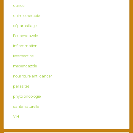
cancer
chimiothérapie
déparasitage
Fenbendazole
inflammation
ivermectine
mebendazole
nourriture anti cancer
parasites
phyto oncologie
sante naturelle
VIH