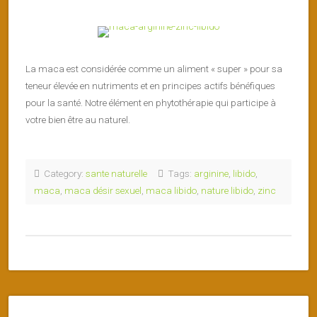
La maca est considérée comme un aliment « super » pour sa
teneur élevée en nutriments et en principes actifs bénéfiques
pour la santé. Notre élément en phytothérapie qui participe à
votre bien être au naturel.
Category:
sante naturelle
Tags:
arginine
,
libido
,
maca
,
maca désir sexuel
,
maca libido
,
nature libido
,
zinc