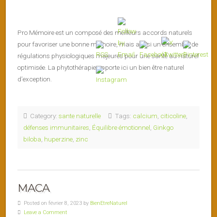
Pro Mémoire est un composé des meilleurs accords naturels
pour favoriser une bonne mémoire, mais aussi un ensemble de
régulations physiologiques majeures pour une santé au naturel
optimisée. La phytothérapie apporte ici un bien être naturel
d’exception.
Category:
sante naturelle
Tags:
calcium
,
citicoline
,
défenses immunitaires
,
Équilibre émotionnel
,
Ginkgo
biloba
,
huperzine
,
zinc
MACA
Posted on février 8, 2023 by
BienEtreNaturel
Leave a Comment