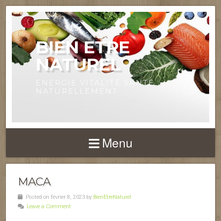
BIEN ETRE
NATUREL
ENERGIE VITALITÉ SANTÉ
NATURELLEMENT
Menu
MACA
Posted on février 8, 2023 by
BienEtreNaturel
Leave a Comment