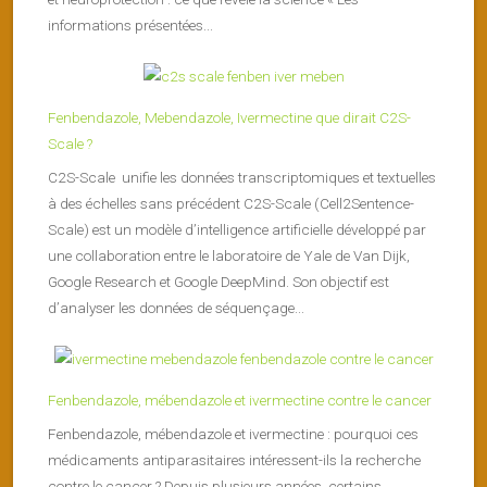
informations présentées...
Fenbendazole, Mebendazole, Ivermectine que dirait C2S-
Scale ?
C2S-Scale unifie les données transcriptomiques et textuelles
à des échelles sans précédent C2S-Scale (Cell2Sentence-
Scale) est un modèle d’intelligence artificielle développé par
une collaboration entre le laboratoire de Yale de Van Dijk,
Google Research et Google DeepMind. Son objectif est
d’analyser les données de séquençage...
Fenbendazole, mébendazole et ivermectine contre le cancer
Fenbendazole, mébendazole et ivermectine : pourquoi ces
médicaments antiparasitaires intéressent-ils la recherche
contre le cancer ? Depuis plusieurs années, certains