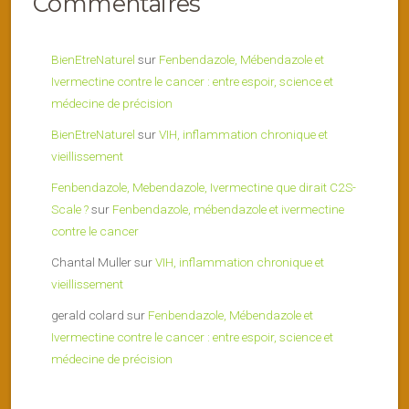
Commentaires
BienEtreNaturel
sur
Fenbendazole, Mébendazole et
Ivermectine contre le cancer : entre espoir, science et
médecine de précision
BienEtreNaturel
sur
VIH, inflammation chronique et
vieillissement
Fenbendazole, Mebendazole, Ivermectine que dirait C2S-
Scale ?
sur
Fenbendazole, mébendazole et ivermectine
contre le cancer
Chantal Muller
sur
VIH, inflammation chronique et
vieillissement
gerald colard
sur
Fenbendazole, Mébendazole et
Ivermectine contre le cancer : entre espoir, science et
médecine de précision