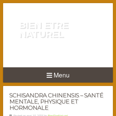
BIEN ETRE
NATUREL
ENERGIE VITALITÉ SANTÉ
NATURELLEMENT
Menu
SCHISANDRA CHINENSIS – SANTÉ
MENTALE, PHYSIQUE ET
HORMONALE
Posted on mai 10, 2025 by
BienEtreNaturel