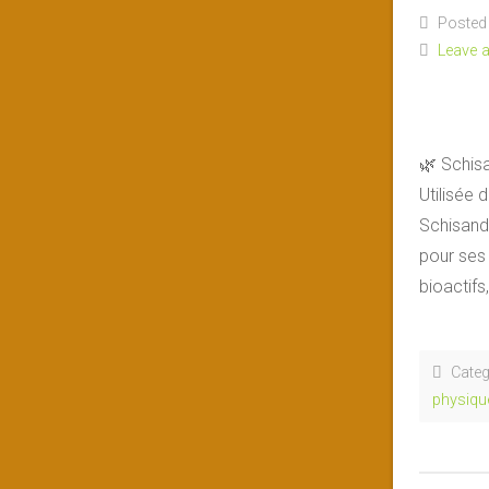
Posted 
Leave 
🌿 Schisa
Utilisée 
Schisand
pour ses
bioactifs
Categ
physiqu