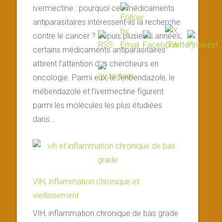
ivermectine : pourquoi ces médicaments
antiparasitaires intéressent-ils la recherche
contre le cancer ? Depuis plusieurs années,
certains médicaments antiparasitaires
attirent l’attention des chercheurs en
oncologie. Parmi eux, le fenbendazole, le
mébendazole et l’ivermectine figurent
parmi les molécules les plus étudiées
dans...
VIH, inflammation chronique et
vieillissement
VIH, inflammation chronique de bas grade