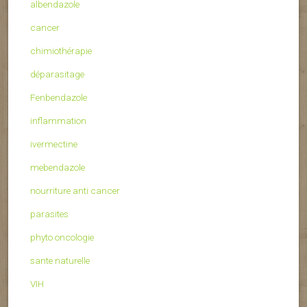
albendazole
cancer
chimiothérapie
déparasitage
Fenbendazole
inflammation
ivermectine
mebendazole
nourriture anti cancer
parasites
phyto oncologie
sante naturelle
VIH