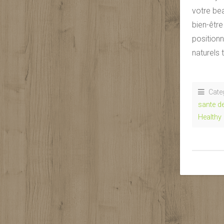
votre be
bien-être
positionn
naturels 
Cate
sante de
Healthy