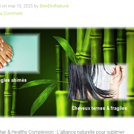
 on mai 10, 2025 by
BienEtreNaturel
 a Comment
air & Healthy Complexion : L’alliance naturelle pour sublimer