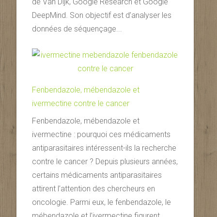
de Van Dijk, Google Research et Google
DeepMind. Son objectif est d’analyser les
données de séquençage...
Fenbendazole, mébendazole et
ivermectine contre le cancer
Fenbendazole, mébendazole et
ivermectine : pourquoi ces médicaments
antiparasitaires intéressent-ils la recherche
contre le cancer ? Depuis plusieurs années,
certains médicaments antiparasitaires
attirent l’attention des chercheurs en
oncologie. Parmi eux, le fenbendazole, le
mébendazole et l’ivermectine figurent