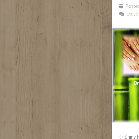
Posted
Leave
✨ Shiny H