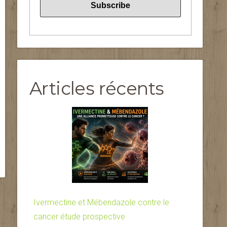
Articles récents
Ivermectine et Mébendazole contre le
cancer étude prospective