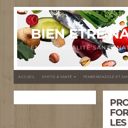
BIEN ETRE N
ENERGIE VITALITÉ SANTÉ N
ACCUEIL
PHYTO & SANTÉ
FENBENDAZOLE ET SAN
PRO
FOR
LES