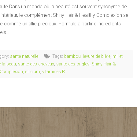
auté Dans un monde où la beauté est souvent synonyme de
 intérieur, le complément Shiny Hair & Healthy Complexion se
e comme un allié précieux. Formulé à partir d’ingrédients
tels…
gory:
sante naturelle
Tags:
bambou
,
levure de bière
,
millet
,
 la peau
,
santé des cheveux
,
sante des ongles
,
Shiny Hair &
 Complexion
,
silicium
,
vitamines B