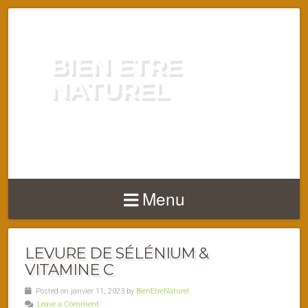
BIEN ETRE
NATUREL
ENERGIE VITALITÉ SANTÉ
NATURELLEMENT
Menu
LEVURE DE SÉLÉNIUM &
VITAMINE C
Posted on janvier 11, 2023 by
BienEtreNaturel
Leave a Comment