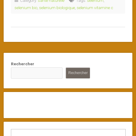
Category:
sante naturelle
Tags:
selenium
,
selenium bio
,
selenium biologique
,
selenium vitamine c
Rechercher
Rechercher