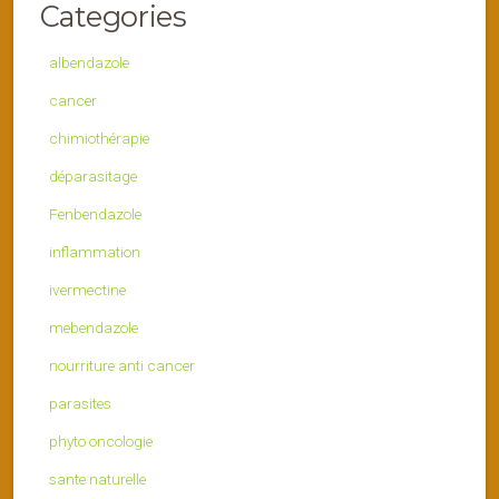
Categories
albendazole
cancer
chimiothérapie
déparasitage
Fenbendazole
inflammation
ivermectine
mebendazole
nourriture anti cancer
parasites
phyto oncologie
sante naturelle