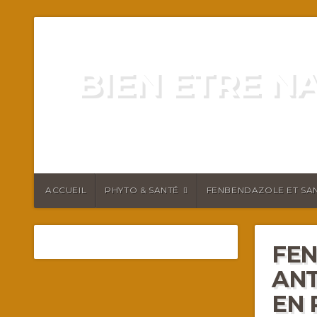
BIEN ETRE N
ENERGIE VITALITÉ SANTÉ N
ACCUEIL
PHYTO & SANTÉ
FENBENDAZOLE ET SAN
FEN
ANT
EN 