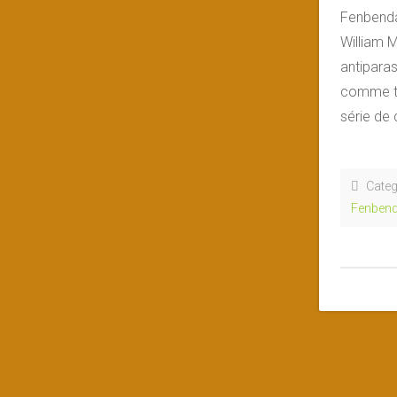
Fenbenda
William M
antiparas
comme tr
série de 
Categ
Fenbend