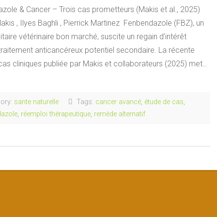
zole & Cancer – Trois cas prometteurs (Makis et al., 2025)
akis , Ilyes Baghli , Pierrick Martinez Fenbendazole (FBZ), un
itaire vétérinaire bon marché, suscite un regain d’intérêt
aitement anticancéreux potentiel secondaire. La récente
cas cliniques publiée par Makis et collaborateurs (2025) met…
ory:
sante naturelle
Tags:
cancer avancé
,
étude de cas
,
azole
,
réemploi thérapeutique
,
remède alternatif