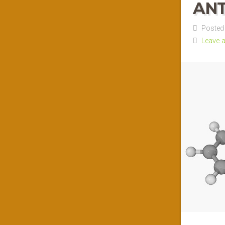
AN
Posted 
Leave 