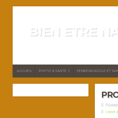
BIEN ETRE N
ENERGIE VITALITÉ SANTÉ N
ACCUEIL
PHYTO & SANTÉ
FENBENDAZOLE ET SAN
PRO
Posted 
Leave 