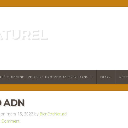
ATUREL
ATURELLEMENT
TÉ HUMAINE : VERS DE NOUVEAUX HORIZONS.
BLOG
RÉS
 ADN
on mars 15, 2023 by
BienEtreNaturel
a Comment