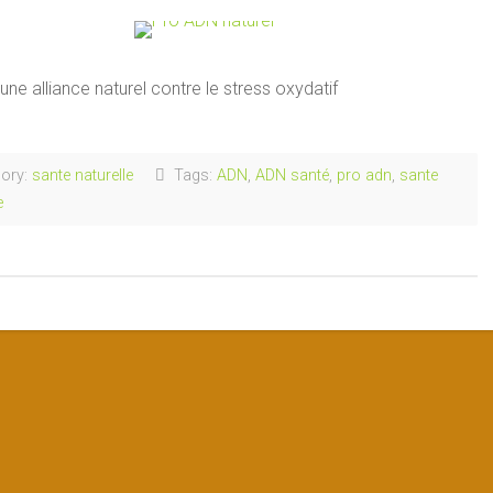
ne alliance naturel contre le stress oxydatif
ory:
sante naturelle
Tags:
ADN
,
ADN santé
,
pro adn
,
sante
e