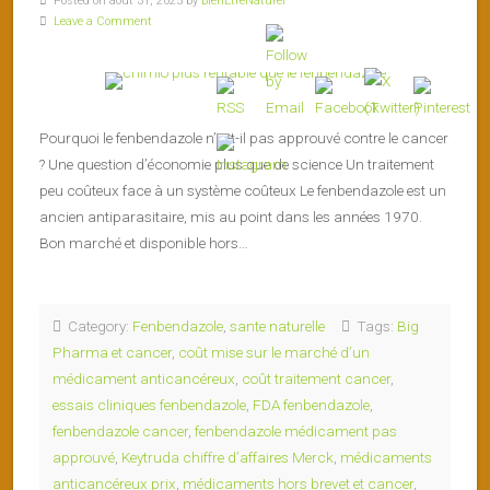
Posted on août 31, 2025 by
BienEtreNaturel
Leave a Comment
Pourquoi le fenbendazole n’est-il pas approuvé contre le cancer
? Une question d’économie plus que de science Un traitement
peu coûteux face à un système coûteux Le fenbendazole est un
ancien antiparasitaire, mis au point dans les années 1970.
Bon marché et disponible hors…
Category:
Fenbendazole
,
sante naturelle
Tags:
Big
Pharma et cancer
,
coût mise sur le marché d’un
médicament anticancéreux
,
coût traitement cancer
,
essais cliniques fenbendazole
,
FDA fenbendazole
,
fenbendazole cancer
,
fenbendazole médicament pas
approuvé
,
Keytruda chiffre d’affaires Merck
,
médicaments
anticancéreux prix
,
médicaments hors brevet et cancer
,