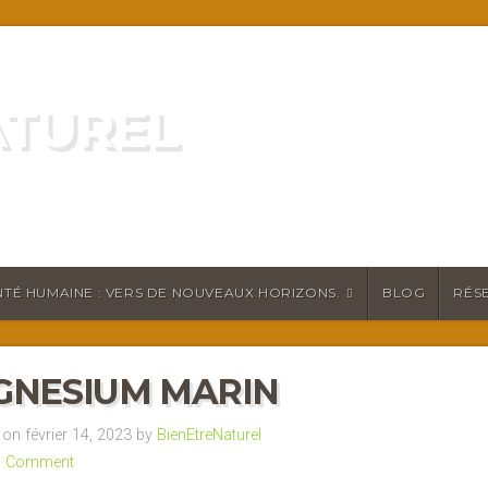
ATUREL
ATURELLEMENT
TÉ HUMAINE : VERS DE NOUVEAUX HORIZONS.
BLOG
RÉS
NESIUM MARIN
n février 14, 2023 by
BienEtreNaturel
a Comment