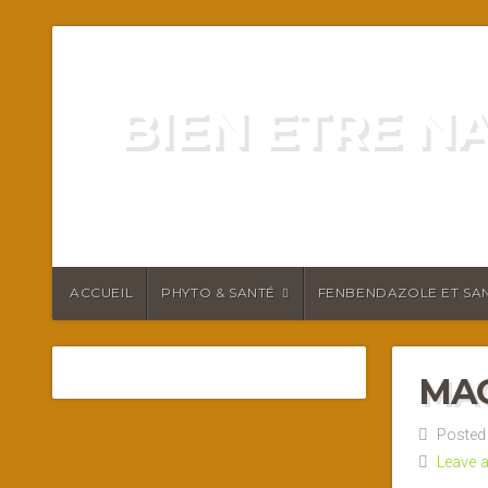
BIEN ETRE N
ENERGIE VITALITÉ SANTÉ N
ACCUEIL
PHYTO & SANTÉ
FENBENDAZOLE ET SAN
MAG
Posted o
Leave 