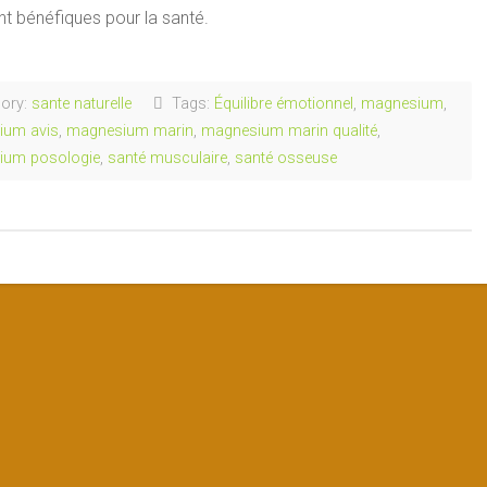
t bénéfiques pour la santé.
ory:
sante naturelle
Tags:
Équilibre émotionnel
,
magnesium
,
ium avis
,
magnesium marin
,
magnesium marin qualité
,
ium posologie
,
santé musculaire
,
santé osseuse