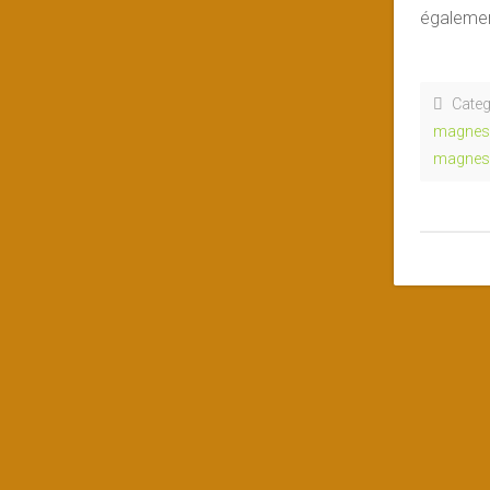
égalemen
Categ
magnes
magnes