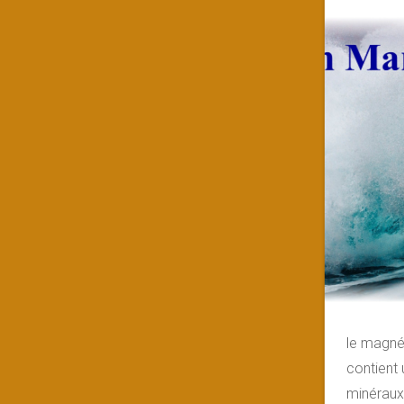
le magnés
contient 
minéraux 