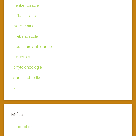
Fenbendazole
inflammation
ivermectine
mebendazole
nourriture anti cancer
parasites
phyto oncologie
sante naturelle
VIH
Méta
Inscription