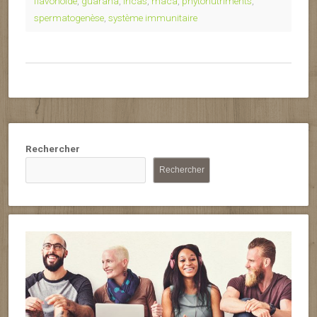
flavonoïde
,
guarana
,
incas
,
maca
,
phytonutriments
,
spermatogenèse
,
système immunitaire
Rechercher
Rechercher