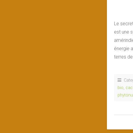
Le secre
est une s
amérindi
énergie a
terres d
Cate
bio
,
cac
phytonu