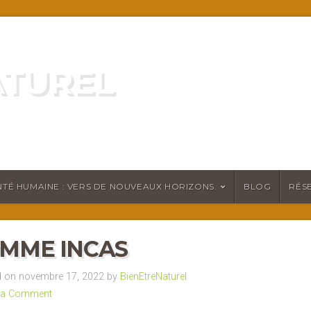
ATUREL
ATURELLEMENT
TÉ HUMAINE : VERS DE NOUVEAUX HORIZONS.
BLOG
RÉS
OMME INCAS
 on novembre 17, 2022 by
BienEtreNaturel
 a Comment