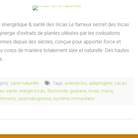
t énergétique & santé des Incas Le fameux secret des Incas
ynergie d’extraits de plantes utilisées par les civilisations
ennes depuis des siècles, conçue pour apporter force et
u corps de manière totalement sûre et naturelle. Des hautes
es…
gory:
sante naturelle
Tags:
acérola bio
,
adaptogène
,
cacao
ao sante
,
energie incas
,
flavonoïde
,
guarana
,
incas
,
maca
,
triments
,
spermatogenèse
,
système immunitaire