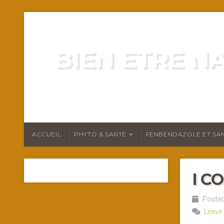
BIEN ETRE N
ENERGIE VITALITÉ SANTÉ N
ACCUEIL
PHYTO & SANTÉ
FENBENDAZOLE ET SAN
I C
Posted
Leave