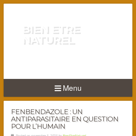
BIEN ETRE
NATUREL
ENERGIE VITALITÉ SANTÉ
NATURELLEMENT
Menu
FENBENDAZOLE : UN
ANTIPARASITAIRE EN QUESTION
POUR L’HUMAIN
Posted on novembre 5, 2025 by
BienEtreNaturel