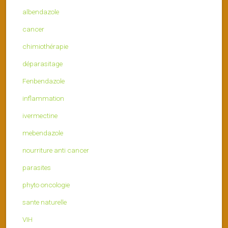
albendazole
cancer
chimiothérapie
déparasitage
Fenbendazole
inflammation
ivermectine
mebendazole
nourriture anti cancer
parasites
phyto oncologie
sante naturelle
VIH