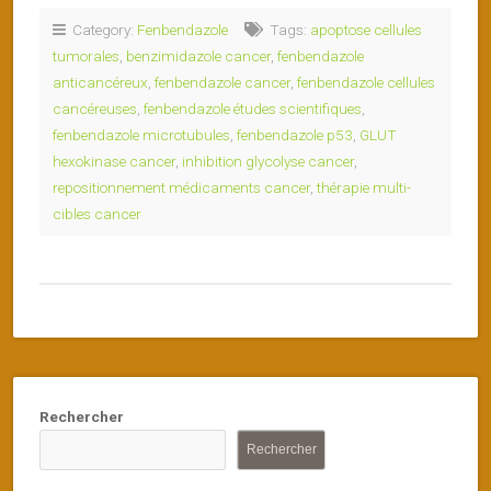
Category:
Fenbendazole
Tags:
apoptose cellules
tumorales
,
benzimidazole cancer
,
fenbendazole
anticancéreux
,
fenbendazole cancer
,
fenbendazole cellules
cancéreuses
,
fenbendazole études scientifiques
,
fenbendazole microtubules
,
fenbendazole p53
,
GLUT
hexokinase cancer
,
inhibition glycolyse cancer
,
repositionnement médicaments cancer
,
thérapie multi-
cibles cancer
Rechercher
Rechercher