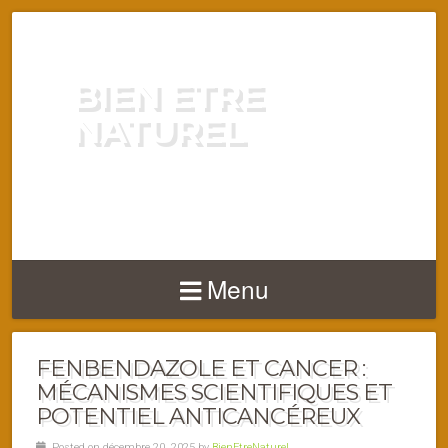
BIEN ETRE
NATUREL
ENERGIE VITALITÉ SANTÉ
NATURELLEMENT
Menu
FENBENDAZOLE ET CANCER :
MÉCANISMES SCIENTIFIQUES ET
POTENTIEL ANTICANCÉREUX
Posted on décembre 20, 2025 by
BienEtreNaturel