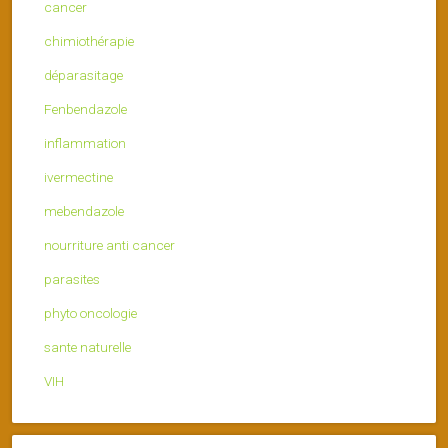
cancer
chimiothérapie
déparasitage
Fenbendazole
inflammation
ivermectine
mebendazole
nourriture anti cancer
parasites
phyto oncologie
sante naturelle
VIH