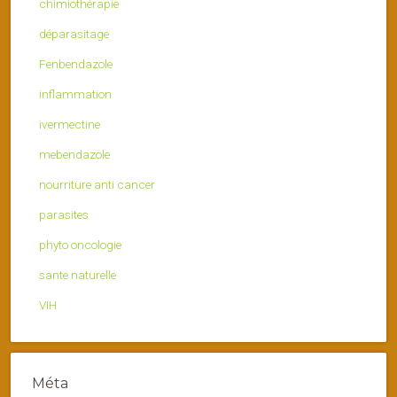
chimiothérapie
déparasitage
Fenbendazole
inflammation
ivermectine
mebendazole
nourriture anti cancer
parasites
phyto oncologie
sante naturelle
VIH
Méta