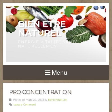
BIEN ETRE
NATUREL
ENERGIE VITALITÉ SANTÉ
NATURELLEMENT
Menu
PRO CONCENTRATION
Posted on mars 22, 2023 by
BienEtreNaturel
Leave a Comment