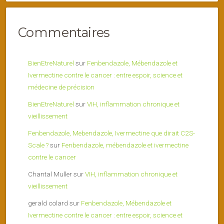
Commentaires
BienEtreNaturel
sur
Fenbendazole, Mébendazole et
Ivermectine contre le cancer : entre espoir, science et
médecine de précision
BienEtreNaturel
sur
VIH, inflammation chronique et
vieillissement
Fenbendazole, Mebendazole, Ivermectine que dirait C2S-
Scale ?
sur
Fenbendazole, mébendazole et ivermectine
contre le cancer
Chantal Muller
sur
VIH, inflammation chronique et
vieillissement
gerald colard
sur
Fenbendazole, Mébendazole et
Ivermectine contre le cancer : entre espoir, science et