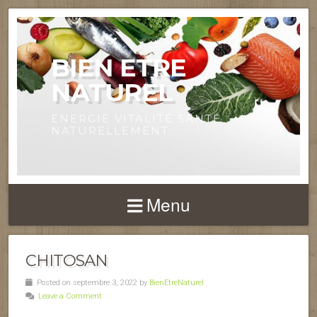
BIEN ETRE
NATUREL
ENERGIE VITALITÉ SANTÉ
NATURELLEMENT
Menu
CHITOSAN
Posted on septembre 3, 2022 by
BienEtreNaturel
Leave a Comment