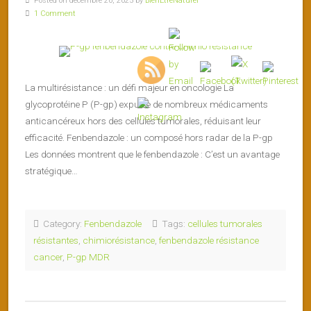
Posted on décembre 20, 2025 by
BienEtreNaturel
1 Comment
La multirésistance : un défi majeur en oncologie La
glycoprotéine P (P-gp) expulse de nombreux médicaments
anticancéreux hors des cellules tumorales, réduisant leur
efficacité. Fenbendazole : un composé hors radar de la P-gp
Les données montrent que le fenbendazole : C’est un avantage
stratégique…
Category:
Fenbendazole
Tags:
cellules tumorales
résistantes
,
chimiorésistance
,
fenbendazole résistance
cancer
,
P-gp MDR