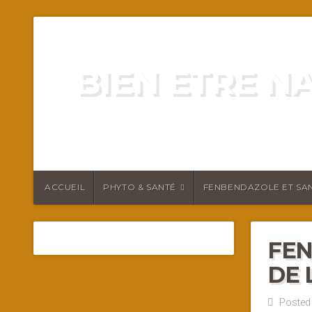
BIEN ETRE N
ENERGIE VITALITÉ SANTÉ N
ACCUEIL
PHYTO & SANTÉ
FENBENDAZOLE ET SAN
FEN
DE 
Posted 