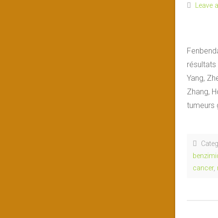
Leave 
Fenbendaz
résultat
Yang, Zh
Zhang, Ho
tumeurs 
Categ
benzimi
cancer
,