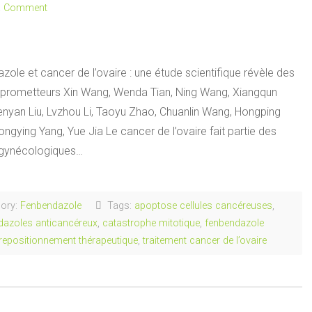
a Comment
ole et cancer de l’ovaire : une étude scientifique révèle des
s prometteurs Xin Wang, Wenda Tian, Ning Wang, Xiangqun
enyan Liu, Lvzhou Li, Taoyu Zhao, Chuanlin Wang, Hongping
ngying Yang, Yue Jia Le cancer de l’ovaire fait partie des
gynécologiques…
ory:
Fenbendazole
Tags:
apoptose cellules cancéreuses
,
dazoles anticancéreux
,
catastrophe mitotique
,
fenbendazole
repositionnement thérapeutique
,
traitement cancer de l’ovaire