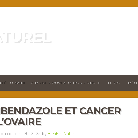
ATUREL
ATURELLEMENT
TÉ HUMAINE : VERS DE NOUVEAUX HORIZONS.
BLOG
RÉS
BENDAZOLE ET CANCER
L’OVAIRE
on octobre 30, 2025 by
BienEtreNaturel