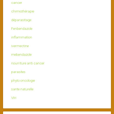
cancer
chimiothérapie
déparasitage
Fenbendazole
inflammation
ivermectine
mebendazole
nourriture anti cancer
parasites
phyto oncologie
sante naturelle
VIH