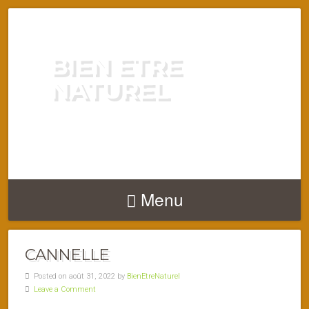
BIEN ETRE
NATUREL
ENERGIE VITALITÉ SANTÉ
NATURELLEMENT
Menu
CANNELLE
Posted on août 31, 2022 by
BienEtreNaturel
Leave a Comment