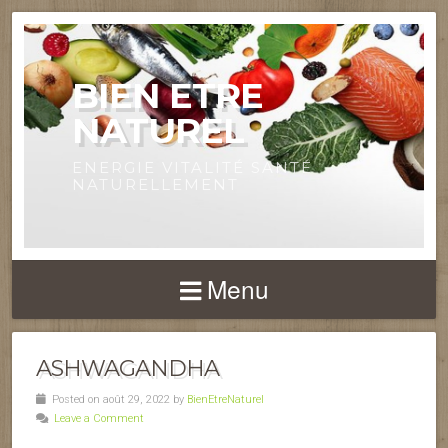
BIEN ETRE
NATUREL
ENERGIE VITALITÉ SANTÉ
NATURELLEMENT
Menu
ASHWAGANDHA
Posted on août 29, 2022 by
BienEtreNaturel
Leave a Comment