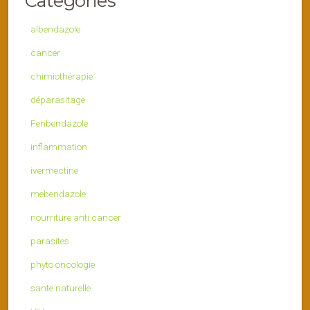
Categories
albendazole
cancer
chimiothérapie
déparasitage
Fenbendazole
inflammation
ivermectine
mebendazole
nourriture anti cancer
parasites
phyto oncologie
sante naturelle