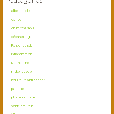
Categories
albendazole
cancer
chimiothérapie
déparasitage
Fenbendazole
inflammation
ivermectine
mebendazole
nourriture anti cancer
parasites
phyto oncologie
sante naturelle