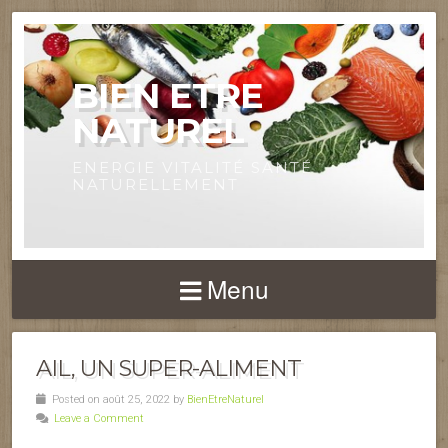
BIEN ETRE
NATUREL
ENERGIE VITALITÉ SANTÉ
NATURELLEMENT
Menu
AIL, UN SUPER-ALIMENT
Posted on août 25, 2022 by
BienEtreNaturel
Leave a Comment