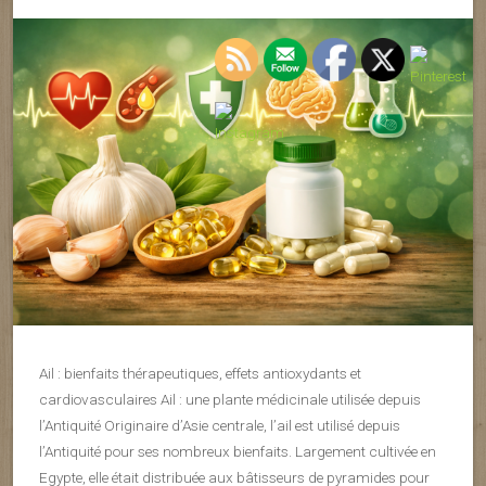
Ail : bienfaits thérapeutiques, effets antioxydants et
cardiovasculaires Ail : une plante médicinale utilisée depuis
l’Antiquité Originaire d’Asie centrale, l’ail est utilisé depuis
l’Antiquité pour ses nombreux bienfaits. Largement cultivée en
Egypte, elle était distribuée aux bâtisseurs de pyramides pour