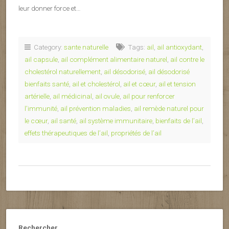
leur donner force et…
Category:
sante naturelle
Tags:
ail
,
ail antioxydant
,
ail capsule
,
ail complément alimentaire naturel
,
ail contre le
cholestérol naturellement
,
ail désodorisé
,
ail désodorisé
bienfaits santé
,
ail et cholestérol
,
ail et cœur
,
ail et tension
artérielle
,
ail médicinal
,
ail ovule
,
ail pour renforcer
l’immunité
,
ail prévention maladies
,
ail remède naturel pour
le cœur
,
ail santé
,
ail système immunitaire
,
bienfaits de l’ail
,
effets thérapeutiques de l’ail
,
propriétés de l’ail
Rechercher